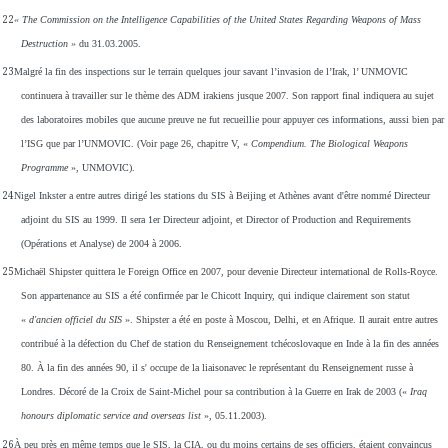
22
« The Commission on the Intelligence Capabilities of the United States Regarding Weapons of Mass
Destruction »
du 31.03.2005.
23
Malgré la fin des inspections sur le terrain quelques jour savant l’invasion de l’Irak, l’ UNMOVIC
continuera à travailler sur le thème des ADM irakiens jusque 2007. Son rapport final indiquera au sujet
des laboratoires mobiles que aucune preuve ne fut recueillie pour appuyer ces informations, aussi bien par
l’ISG que par l’UNMOVIC. (Voir page 26, chapitre V, «
Compendium. The Biological Weapons
Programme
», UNMOVIC).
24
Nigel Inkster a entre autres dirigé les stations du SIS à Beijing et Athènes avant d'être nommé Directeur
adjoint du SIS au 1999. Il sera 1er Directeur adjoint, et Director of Production and Requirements
(Opérations et Analyse) de 2004 à 2006.
25
Michaël Shipster quittera le Foreign Office en 2007, pour devenie Directeur international de Rolls-Royce.
Son appartenance au SIS a été confirmée par le Chicott Inquiry, qui indique clairement son statut
«
d'ancien officiel du SIS
». Shipster a été en poste à Moscou, Delhi, et en Afrique. Il aurait entre autres
contribué à la défection du Chef de station du Renseignement tchécoslovaque en Inde à la fin des années
80. À la fin des années 90, il s' occupe de la liaison
avec le représentant du Renseignement russe à
Londres. Décoré de la Croix de Saint-Michel pour sa contribution à la Guerre en Irak de 2003 («
Iraq
honours diplomatic service and overseas list
», 05.11.2003).
26
À peu près en même temps que le SIS, la CIA, ou du moins certains de ses officiers, étaient convaincus