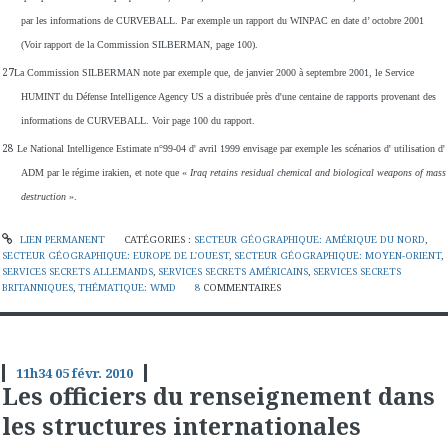
par les informations de CURVEBALL. Par exemple un rapport du WINPAC en date d’ octobre 2001
(Voir rapport de la Commission SILBERMAN, page 100).
27
La Commission SILBERMAN note par exemple que, de janvier 2000 à septembre 2001, le Service
HUMINT du Défense Intelligence Agency US a distribuée près d'une centaine de rapports provenant des
informations de CURVEBALL. Voir page 100 du rapport.
28
Le National Intelligence Estimate n°99-04 d' avril 1999 envisage par exemple les scénarios d' utilisation d'
ADM par le régime irakien, et note que «
Iraq retains residual chemical and biological weapons of mass
destruction
».
LIEN PERMANENT
CATÉGORIES :
SECTEUR GÉOGRAPHIQUE: AMÉRIQUE DU NORD
,
SECTEUR GÉOGRAPHIQUE: EUROPE DE L'OUEST
,
SECTEUR GÉOGRAPHIQUE: MOYEN-ORIENT
,
SERVICES SECRETS ALLEMANDS
,
SERVICES SECRETS AMÉRICAINS
,
SERVICES SECRETS
BRITANNIQUES
,
THÉMATIQUE: WMD
8
COMMENTAIRES
11h34
05
févr. 2010
Les officiers du renseignement dans
les structures internationales