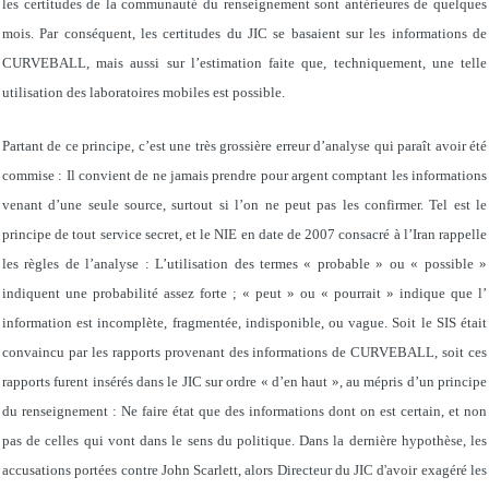
les certitudes de la communauté du renseignement sont antérieures de quelques
mois. Par conséquent, les certitudes du JIC se basaient sur les informations de
CURVEBALL, mais aussi sur l’estimation faite que, techniquement, une telle
utilisation des laboratoires mobiles est possible.
Partant de ce principe, c’est une très grossière erreur d’analyse qui paraît avoir été
commise : Il convient de ne jamais prendre pour argent comptant les informations
venant d’une seule source, surtout si l’on ne peut pas les confirmer. Tel est le
principe de tout service secret, et le NIE en date de 2007 consacré à l’Iran rappelle
les règles de l’analyse : L’utilisation des termes « probable » ou « possible »
indiquent une probabilité assez forte ; « peut » ou « pourrait » indique que l’
information est incomplète, fragmentée, indisponible, ou vague. Soit le SIS était
convaincu par les rapports provenant des informations de CURVEBALL, soit ces
rapports furent insérés dans le JIC sur ordre « d’en haut », au mépris d’un principe
du renseignement : Ne faire état que des informations dont on est certain, et non
pas de celles qui vont dans le sens du politique. Dans la dernière hypothèse, les
accusations portées contre John Scarlett, alors Directeur du JIC d'avoir exagéré les