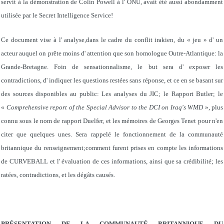
servit à la démonstration de Colin Powell à l' ONU, avait été aussi abondamment
utilisée par le Secret Intelligence Service!
Ce document vise à l' analyse,dans le cadre du conflit irakien, du « jeu » d' un
acteur auquel on prête moins d' attention que son homologue Outre-Atlantique: la
Grande-Bretagne. Foin de sensationnalisme, le but sera d' exposer les
contradictions, d' indiquer les questions restées sans réponse, et ce en se basant sur
des sources disponibles au public: Les analyses du JIC; le Rapport Butler; le
«
Comprehensive report of the Special Advisor to the DCI on Iraq's WMD
», plus
connu sous le nom de rapport Duelfer, et les mémoires de Georges Tenet pour n'en
citer que quelques unes. Sera rappelé le fonctionnement de la communauté
britannique du renseignement;comment furent prises en compte les informations
de CURVEBALL et l' évaluation de ces informations, ainsi que sa crédibilité; les
ratées, contradictions, et les dégâts causés.
PRÉSENTATION DE LA COMMUNAUTÉ BRITANNIQUE DU