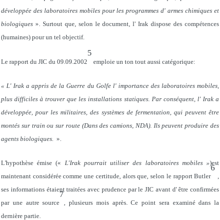
développée des laboratoires mobiles pour les programmes d' armes chimiques et
biologiques
». Surtout que, selon le document, l' Irak dispose des compétences
(humaines) pour un tel objectif.
5
Le rapport du JIC du 09.09.2002
emploie un ton tout aussi catégorique:
« L' Irak a appris de la Guerre du Golfe l' importance des laboratoires mobiles,
plus difficiles à trouver que les installations statiques. Par conséquent, l' Irak a
développée, pour les militaires, des systèmes de fermentation, qui peuvent être
montés sur train ou sur route (Dans des camions, NDA). Ils peuvent produire des
agents biologiques.
».
L'hypothèse émise («
L'Irak pourrait utiliser des laboratoires mobiles »
)
est
6
maintenant considérée comme une certitude, alors que, selon le rapport Butler
,
ses informations étaient traitées avec prudence par le JIC avant d' être confirmées
7
par une autre source
, plusieurs mois après. Ce point sera examiné dans la
dernière partie.