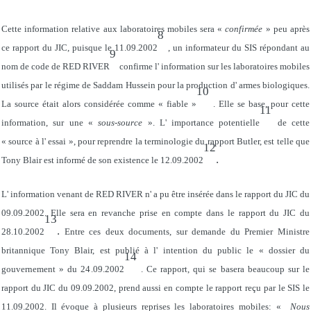
Cette information relative aux laboratoires mobiles sera «
confirmée
» peu après
8
ce rapport du JIC, puisque le 11.09.2002
, un informateur du SIS répondant au
9
nom de code de RED RIVER
confirme l' information sur les laboratoires mobiles
utilisés par le régime de Saddam Hussein pour la production d' armes biologiques.
10
La source était alors considérée comme « fiable »
. Elle se base, pour cette
11
information, sur une «
sous-source
». L' importance potentielle
de cette
« source à l' essai », pour reprendre la terminologie du rapport Butler, est telle que
12
.
Tony Blair est informé de son existence le 12.09.2002
L' information venant de RED RIVER n' a pu être insérée dans le rapport du JIC du
09.09.2002. Elle sera en revanche prise en compte dans le rapport du JIC du
13
.
28.10.2002
Entre ces deux documents, sur demande du Premier Ministre
britannique Tony Blair, est publié à l' intention du public le « dossier du
14
gouvernement » du 24.09.2002
. Ce rapport, qui se basera beaucoup sur le
rapport du JIC du 09.09.2002, prend aussi en compte le rapport reçu par le SIS le
11.09.2002. Il évoque à plusieurs reprises les laboratoires mobiles: «
Nous