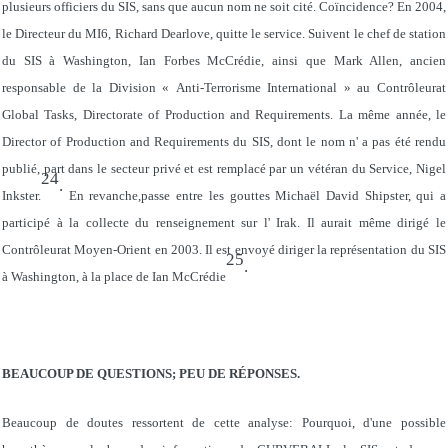
plusieurs officiers du SIS, sans que aucun nom ne soit cité. Coïncidence? En 2004,
le Directeur du MI6, Richard Dearlove, quitte le service. Suivent le chef de station
du SIS à Washington, Ian Forbes McCrédie, ainsi que Mark Allen, ancien
responsable de la Division « Anti-Terrorisme International » au Contrôleurat
Global Tasks, Directorate of Production and Requirements. La même année, le
Director of Production and Requirements du SIS, dont le nom n' a pas été rendu
publié, part dans le secteur privé et est remplacé par un vétéran du Service, Nigel
24
.
Inkster.
En revanche,passe entre les gouttes Michaël David Shipster, qui a
participé à la collecte du renseignement sur l' Irak. Il aurait même dirigé le
Contrôleurat Moyen-Orient en 2003. Il est envoyé diriger la représentation du SIS
25
.
à Washington, à la place de Ian McCrédie
BEAUCOUP DE QUESTIONS; PEU DE RÉPONSES.
Beaucoup de doutes ressortent de cette analyse: Pourquoi, d'une possible