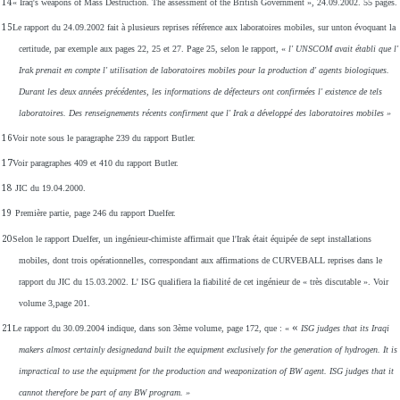
14
« Iraq's weapons of Mass Destruction. The assessment of the British Government », 24.09.2002.
55 pages.
15
Le rapport du 24.09.2002 fait à plusieurs reprises référence aux laboratoires mobiles, sur un
ton évoquant la
certitude, par exemple aux pages 22, 25 et 27. Page 25, selon le rapport, «
l' UNSCOM avait établi que l'
Irak prenait en compte l' utilisation de laboratoires mobiles pour la production d' agents biologiques.
Durant les deux années précédentes, les informations de défecteurs ont confirmées l' existence de tels
laboratoires. Des renseignements récents confirment que l' Irak a développé des laboratoires mobiles »
16
Voir note sous le paragraphe 239 du rapport Butler.
17
Voir paragraphes 409 et 410 du rapport Butler.
18
JIC du 19.04.2000.
19
Première partie, page 246 du rapport Duelfer.
20
Selon le rapport Duelfer, un ingénieur-chimiste affirmait que l'Irak était équipée de sept installations
mobiles, dont trois opérationnelles, correspondant aux affirmations de CURVEBALL reprises dans le
rapport du JIC du 15.03.2002. L' ISG qualifiera la fiabilité de cet ingénieur de « très discutable ».
Voir
volume 3,page 201.
«
21
Le rapport du 30.09.2004 indique, dans son 3ème volume, page 172, que : «
ISG judges that its Iraqi
makers almost certainly designedand built the equipment exclusively for the generation of hydrogen. It is
impractical to use the equipment for the production and weaponization of BW agent. ISG judges that it
cannot therefore be part of any BW program. »