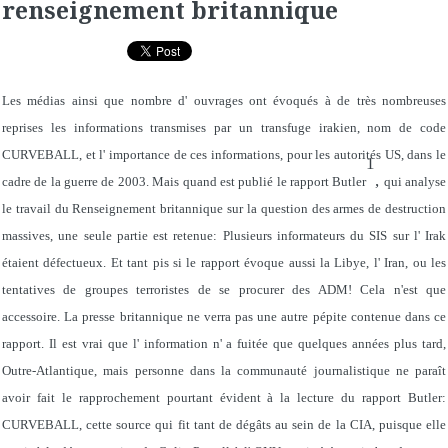
renseignement britannique
Les médias ainsi que nombre d' ouvrages ont évoqués à de très nombreuses
reprises les informations transmises par un transfuge irakien, nom de code
CURVEBALL, et l' importance de ces informations, pour les autorités US, dans le
1
,
cadre de la guerre de 2003. Mais quand est publié le rapport Butler
qui analyse
le travail du Renseignement britannique sur la question des armes de destruction
massives, une seule partie est retenue: Plusieurs informateurs du SIS sur l' Irak
étaient défectueux. Et tant pis si le rapport évoque aussi la Libye, l' Iran, ou les
tentatives de groupes terroristes de se procurer des ADM! Cela n'est que
accessoire. La presse britannique ne verra pas une autre pépite contenue dans ce
rapport. Il est vrai que l' information n' a fuitée que quelques années plus tard,
Outre-Atlantique, mais personne dans la communauté journalistique ne paraît
avoir fait le rapprochement pourtant évident à la lecture du rapport Butler:
CURVEBALL, cette source qui fit tant de dégâts au sein de la CIA, puisque elle