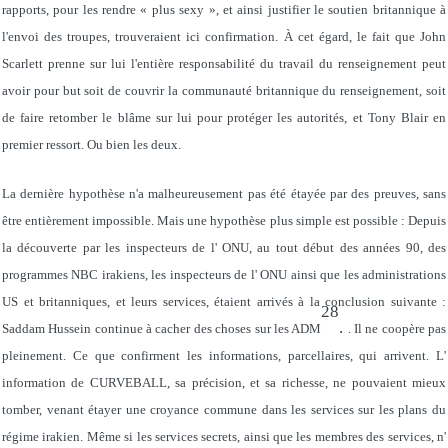
rapports, pour les rendre « plus sexy », et ainsi justifier le soutien britannique à
l'envoi des troupes, trouveraient ici confirmation. À cet égard, le fait que John
Scarlett prenne sur lui l'entière responsabilité du travail du renseignement peut
avoir pour but soit de couvrir la communauté britannique du renseignement, soit
de faire retomber le blâme sur lui pour protéger les autorités, et Tony Blair en
premier ressort. Ou bien les deux.
La dernière hypothèse n'a malheureusement pas été étayée par des preuves, sans
être entièrement impossible. Mais une hypothèse plus simple est possible : Depuis
la découverte par les inspecteurs de l' ONU, au tout début des années 90, des
programmes NBC irakiens, les inspecteurs de l' ONU ainsi que les administrations
US et britanniques, et leurs services, étaient arrivés à la conclusion suivante :
28
.
Saddam Hussein continue à cacher des choses sur les ADM
. Il ne coopère pas
pleinement. Ce que confirment les informations, parcellaires, qui arrivent. L'
information de CURVEBALL, sa précision, et sa richesse, ne pouvaient mieux
tomber, venant étayer une croyance commune dans les services sur les plans du
régime irakien. Même si les services secrets, ainsi que les membres des services, n'