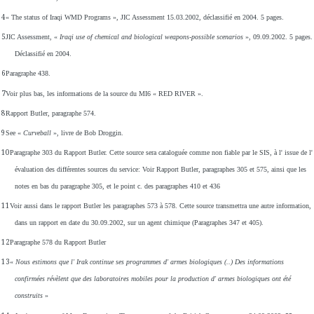
4
« The status of Iraqi WMD Programs », JIC Assessment 15.03.2002, déclassifié en 2004. 5 pages.
5
JIC Assessment, «
Iraqi use of chemical and biological weapons-possible scenarios
», 09.09.2002.
5 pages.
Déclassifié en 2004.
6
Paragraphe 438.
7
Voir plus bas, les informations de la source du MI6 « RED RIVER ».
8
Rapport Butler, paragraphe 574.
9
See «
Curveball
», livre de Bob Droggin.
10
Paragraphe 303 du Rapport Butler. Cette source sera cataloguée comme non fiable par le SIS, à l' issue de l'
évaluation des différentes sources du service: Voir Rapport Butler, paragraphes 305 et 575, ainsi que les
notes en bas du paragraphe 305, et le point c. des paragraphes 410 et 436
11
Voir aussi dans le rapport Butler les paragraphes 573 à 578. Cette source transmettra une autre information,
dans un rapport en date du 30.09.2002, sur un agent chimique (Paragraphes 347 et 405).
12
Paragraphe 578 du Rapport Butler
13
«
Nous estimons que l' Irak continue ses programmes d' armes biologiques (..) Des informations
confirmées révèlent que des laboratoires mobiles pour la production d' armes biologiques ont été
construits
»