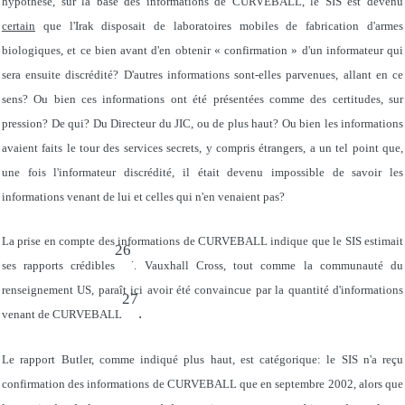
hypothèse, sur la base des informations de CURVEBALL, le SIS est devenu
certain
que l'Irak disposait de laboratoires mobiles de fabrication d'armes
biologiques, et ce bien avant d'en obtenir « confirmation » d'un informateur qui
sera ensuite discrédité? D'autres informations sont-elles parvenues, allant en ce
sens? Ou bien ces informations ont été présentées comme des certitudes, sur
pression? De qui? Du Directeur du JIC, ou de plus haut? Ou bien les informations
avaient faits le tour des services secrets, y compris étrangers, a un tel point que,
une fois l'informateur discrédité, il était devenu impossible de savoir les
informations venant de lui et celles qui n'en venaient pas?
La prise en compte des informations de CURVEBALL indique que le SIS estimait
26
.
ses rapports crédibles
. Vauxhall Cross, tout comme la communauté du
renseignement US, paraît ici avoir été convaincue par la quantité d'informations
27
.
venant de CURVEBALL
Le rapport Butler, comme indiqué plus haut, est catégorique: le SIS n'a reçu
confirmation des informations de CURVEBALL que en septembre 2002, alors que