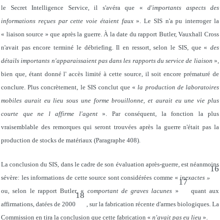
le Secret Intelligence Service, il s'avéra que «
d'importants aspects des
informations reçues par cette voie étaient faux
». Le SIS n'a pu interroger la
« liaison source » que après la guerre. À la date du rapport Butler, Vauxhall Cross
n'avait pas encore terminé le débriefing. Il en ressort, selon le SIS, que «
des
détails importants n'apparaissaient pas dans les rapports du service de liaison
»,
bien que, étant donné l' accès limité à cette source, il soit encore prématuré de
conclure. Plus concrètement, le SIS conclut que «
la production de laboratoires
mobiles aurait eu lieu sous une forme brouillonne, et aurait eu une vie plus
courte que ne l affirme l'agent
». Par conséquent, la fonction la plus
vraisemblable des remorques qui seront trouvées après la guerre n'était pas la
production de stocks de matériaux (Paragraphe 408).
La conclusion du SIS, dans le cadre de son évaluation après-guerre, est néanmoins
16
sévère: les informations de cette source sont considérées comme «
inexactes »
17
ou, selon le rapport Butler, «
comportant de graves lacunes
»
quant aux
18
affirmations, datées de 2000
, sur la fabrication récente d'armes biologiques. La
Commission en tira la conclusion que cette fabrication «
n'avait pas eu lieu
».