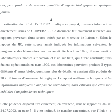
cas, peut produire de grandes quantités d' agents biologiques en quelques
jours
».
4
L 'estimation du JIC du 15.03.2002
indique en page 4, plusieurs informations
directement issues de CURVEBALL. Ce document fait clairement référence aux
rapports provenant d'une source traitée par un « service de liaison ». Selon le
rapport du JIC, cette source aurait indiquée les informations suivantes: le
programme des laboratoires mobiles aurait été lancé en 1995; il comprenait 7
laboratoires,six montés sur camion, et l' un sur train, qui furent construits; trois
étaient opérationnels en mars 1999. ces laboratoires pouvaient produire 5 types
différents d' armes biologiques, sans plus de détails, et auraient déjà produits de
20 à 30 tonnes d' armement biologiques. Le rapport réaffirme le fait que «
si les
informations indiquées n'ont pas été corroborées, nous estimons que elles sont
crédibles d'un point de vue technique
»
Cette prudence disparaît très clairement, en revanche, dans le rapport du JIC du
24.07.2002, en page 5: Il y est indiqué, de manière catégorique, que l' Irak «
a