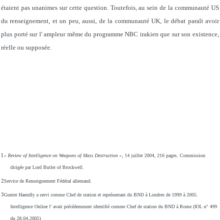
étaient pas unanimes sur cette question. Toutefois, au sein de la communauté US
du renseignement, et un peu, aussi, de la communauté UK, le débat paraît avoir
plus porté sur l' ampleur même du programme NBC irakien que sur son existence,
réelle ou supposée.
1
«
Review of Intelligence on Weapons of Mass Destruction
», 14 juillet 2004, 216 pages.
Commission
dirigée par Lord Butler of Brockwell.
2
Service de Renseignement Fédéral allemand.
3
Gunter Haendly a servi comme Chef de station et représentant du BND à Londres de 1999 à 2005.
Intelligence Online l' avait précédemment identifié comme Chef de station du BND à Rome (IOL n° 499
du 28.04.2005)