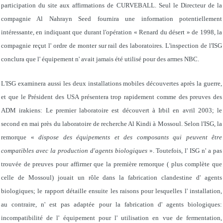
participation du site aux affirmations de CURVEBALL. Seul le Directeur de la
compagnie Al Nahrayn Seed fournira une information potentiellement
intéressante, en indiquant que durant l'opération « Renard du désert » de 1998, la
compagnie reçut l' ordre de monter sur rail des laboratoires. L'inspection de l'ISG
conclura que l' équipement n' avait jamais été utilisé pour des armes NBC.
L'ISG examinera aussi les deux installations mobiles découvertes après la guerre,
et que le Président des USA présentera trop rapidement comme des preuves des
ADM irakiens: Le premier laboratoire est découvert à Irbil en avril 2003; le
second en mai près du laboratoire de recherche Al Kindi à Mossoul. Selon l'ISG, la
remorque «
dispose des équipements et des composants qui peuvent être
compatibles avec la production d'agents biologiques
». Toutefois, l' ISG n' a pas
trouvée de preuves pour affirmer que la première remorque ( plus complète que
celle de Mossoul) jouait un rôle dans la fabrication clandestine d' agents
biologiques; le rapport détaille ensuite les raisons pour lesquelles l' installation,
au contraire, n' est pas adaptée pour la fabrication d' agents biologiques:
incompatibilité de l' équipement pour l' utilisation en vue de fermentation,