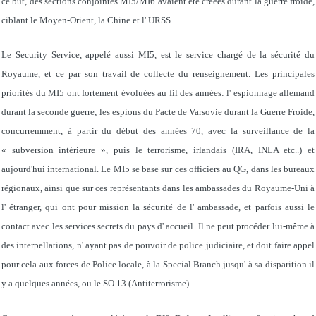
ce but, des sections conjointes MI5/MI6 avaient été créées durant la guerre froide,
ciblant le Moyen-Orient, la Chine et l' URSS.
Le Security Service, appelé aussi MI5, est le service chargé de la sécurité du
Royaume, et ce par son travail de collecte du renseignement. Les principales
priorités du MI5 ont fortement évoluées au fil des années: l' espionnage allemand
durant la seconde guerre; les espions du Pacte de Varsovie durant la Guerre Froide,
concurremment, à partir du début des années 70, avec la surveillance de la
« subversion intérieure », puis le terrorisme, irlandais (IRA, INLA etc..) et
aujourd'hui international. Le MI5 se base sur ces officiers au QG, dans les bureaux
régionaux, ainsi que sur ces représentants dans les ambassades du Royaume-Uni à
l' étranger, qui ont pour mission la sécurité de l' ambassade, et parfois aussi le
contact avec les services secrets du pays d' accueil. Il ne peut procéder lui-même à
des interpellations, n' ayant pas de pouvoir de police judiciaire, et doit faire appel
pour cela aux forces de Police locale, à la Special Branch jusqu' à sa disparition il
y a quelques années, ou le SO 13 (Antiterrorisme).