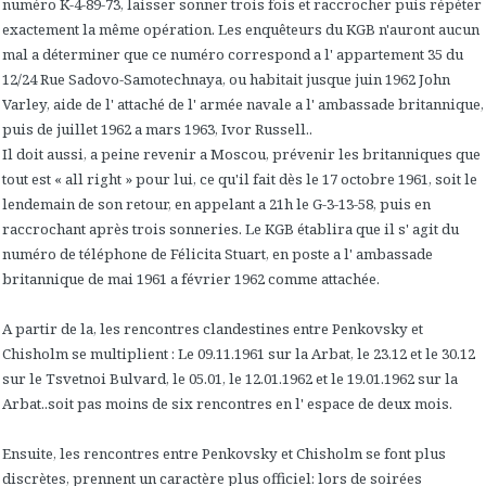
numéro K-4-89-73, laisser sonner trois fois et raccrocher puis répéter
exactement la même opération. Les enquêteurs du KGB n'auront aucun
mal a déterminer que ce numéro correspond a l' appartement 35 du
12/24 Rue Sadovo-Samotechnaya, ou habitait jusque juin 1962 John
Varley, aide de l' attaché de l' armée navale a l' ambassade britannique,
puis de juillet 1962 a mars 1963, Ivor Russell..
Il doit aussi, a peine revenir a Moscou, prévenir les britanniques que
tout est « all right » pour lui, ce qu'il fait dès le 17 octobre 1961, soit le
lendemain de son retour, en appelant a 21h le G-3-13-58, puis en
raccrochant après trois sonneries. Le KGB établira que il s' agit du
numéro de téléphone de Félicita Stuart, en poste a l' ambassade
britannique de mai 1961 a février 1962 comme attachée.
A partir de la, les rencontres clandestines entre Penkovsky et
Chisholm se multiplient : Le 09.11.1961 sur la Arbat, le 23.12 et le 30.12
sur le Tsvetnoi Bulvard, le 05.01, le 12.01.1962 et le 19.01.1962 sur la
Arbat..soit pas moins de six rencontres en l' espace de deux mois.
Ensuite, les rencontres entre Penkovsky et Chisholm se font plus
discrètes, prennent un caractère plus officiel: lors de soirées