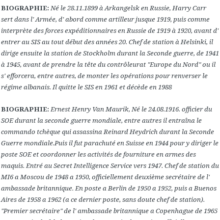
BIOGRAPHIE:
Né le 28.11.1899 à Arkangelsk en Russie, Harry Carr
sert dans l' Armée, d' abord comme artilleur jusque 1919, puis comme
interprète des forces expéditionnaires en Russie de 1919 à 1920, avant d'
entrer au SIS au tout début des années 20. Chef de station à Helsinki, il
dirige ensuite la station de Stockholm durant la Seconde guerre, de 1941
à 1945, avant de prendre la tête du contrôleurat "Europe du Nord" ou il
s' efforcera, entre autres, de monter les opérations pour renverser le
régime albanais. Il quitte le SIS en 1961 et décède en 1988
BIOGRAPHIE:
Ernest Henry Van Maurik, Né le 24.08.1916. officier du
SOE durant la seconde guerre mondiale
, entre autres il entraîna le
commando tchèque qui assassina Reinard Heydrich durant la Seconde
Guerre mondiale.Puis il fut parachuté en Suisse en 1944 pour y diriger le
poste SOE et coordonner les activités de fourniture en armes des
maquis.
Entré au Secret Intelligence Service vers 1947. Chef de station du
MI6 a
Moscou de 1948 a 1950, officiellement deuxième secrétaire de l'
ambassade britannique. En poste a Berlin de 1950 a 1952, puis a Buenos
Aires de 1958 a 1962 (a ce dernier poste, sans doute chef de station).
"Premier secrétaire" de l' ambassade britannique a Copenhague de 1965