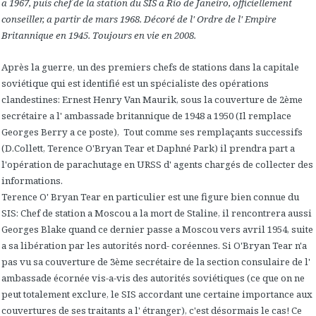
a 1967, puis chef de la station du SIS a Rio de Janeiro, officiellement
conseiller, a partir de mars 1968. Décoré de l' Ordre de l' Empire
Britannique en 1945. Toujours en vie en 2008.
Après la guerre, un des premiers chefs de stations dans la capitale
soviétique qui est identifié est un spécialiste des opérations
clandestines: Ernest Henry Van Maurik, sous la couverture de 2ème
secrétaire a l' ambassade britannique de 1948 a 1950 (Il remplace
Georges Berry a ce poste), Tout comme ses remplaçants successifs
(D.Collett, Terence O'Bryan Tear et Daphné Park) il prendra part a
l'opération de parachutage en URSS d' agents chargés de collecter des
informations.
Terence O' Bryan Tear en particulier est une figure bien connue du
SIS: Chef de station a Moscou a la mort de Staline, il rencontrera aussi
Georges Blake quand ce dernier passe a Moscou vers avril 1954, suite
a sa libération par les autorités nord- coréennes. Si O'Bryan Tear n'a
pas vu sa couverture de 3ème secrétaire de la section consulaire de l'
ambassade écornée vis-a-vis des autorités soviétiques (ce que on ne
peut totalement exclure, le SIS accordant une certaine importance aux
couvertures de ses traitants a l' étranger), c'est désormais le cas! Ce