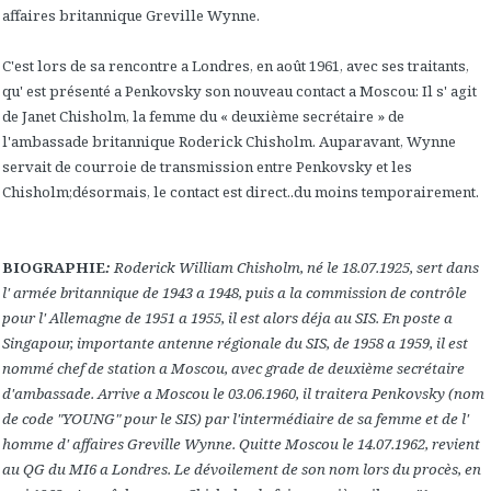
affaires britannique Greville Wynne.
C'est lors de sa rencontre a Londres, en août 1961, avec ses traitants,
qu' est présenté a Penkovsky son nouveau contact a Moscou: Il s' agit
de Janet Chisholm, la femme du « deuxième secrétaire » de
l'ambassade britannique Roderick Chisholm. Auparavant, Wynne
servait de courroie de transmission entre Penkovsky et les
Chisholm;désormais, le contact est direct..du moins temporairement.
BIOGRAPHIE
:
Roderick William Chisholm, né le 18.07.1925, sert dans
l' armée britannique de 1943 a 1948, puis a la commission de contrôle
pour l' Allemagne de 1951 a 1955, il est alors déja au SIS. En poste a
Singapour, importante antenne régionale du SIS, de 1958 a 1959, il est
nommé chef de station a Moscou, avec grade de deuxième secrétaire
d'ambassade. Arrive a Moscou le 03.06.1960, il traitera Penkovsky (nom
de code "YOUNG" pour le SIS) par l'intermédiaire de sa femme et de l'
homme d' affaires Greville Wynne. Quitte Moscou le 14.07.1962, revient
au QG du MI6 a Londres. Le dévoilement de son nom lors du procès, en