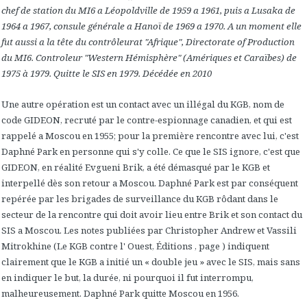
chef de station du MI6 a Léopoldville de 1959 a 1961, puis a Lusaka de
1964 a 1967, consule générale a Hanoï de 1969 a 1970. A un moment elle
fut aussi a la tête du contrôleurat "Afrique", Directorate of
Production
du MI6. Controleur "Western Hémisphère" (Amériques et Caraïbes) de
1975 à 1979. Quitte le SIS en 1979. Décédée en 2010
Une autre opération est un contact avec un illégal du KGB, nom de
code GIDEON, recruté par le contre-espionnage canadien, et qui est
rappelé a Moscou en 1955; pour la première rencontre avec lui, c'est
Daphné Park en personne qui s'y colle. Ce que le SIS ignore, c'est que
GIDEON, en réalité Evgueni Brik, a été démasqué par le KGB et
interpellé dès son retour a Moscou. Daphné Park est par conséquent
repérée par les brigades de surveillance du KGB rôdant dans le
secteur de la rencontre qui doit avoir lieu entre Brik et son contact du
SIS a Moscou. Les notes publiées par Christopher Andrew et Vassili
Mitrokhine (Le KGB contre l' Ouest, Éditions , page ) indiquent
clairement que le KGB a initié un « double jeu » avec le SIS, mais sans
en indiquer le but, la durée, ni pourquoi il fut interrompu,
malheureusement. Daphné Park quitte Moscou en 1956.