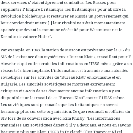
deux services s' étaient âprement combattus: Les Russes pour
supplanter l' Empire britannique, les Britanniques pour abattre la
Révolution bolchévique et restaurer en Russie un gouvernement qui
leur conviendrait mieux.[..] leur rivalité ne s'était momentanément
apaisée que devant la commune nécéssité pour Westminster et le
Kremlin de vaincre Hitler".
Par exemple, en 1943, la station de Moscou est prévenue par le QG du
SIS de l' existence d'un mystérieux « Bureau Klatt », travaillant pour l'
Abwehr et qui collecterait des informations en URSS même grâce a un
réseau très bien implanté. L'information est transmise aux autorités
soviétiques sur les activités du "Bureau Klatt" en Roumanie et en
Bulgarie. Les autorités soviétiques se montrent extrêmement
critiques vis-a-vis de ses documents: aucune information n'y est
disponible sur le travail de ce "Bureau Klatt" contre l' URSS même.
Les soviétiques sont persuadés que les britanniques en savent
beaucoup plus sur cette organisation. Ce que reconnaît un officier du
SIS lors de sa conversation avec..Kim Philby: "Les informations
transmises aux soviétiques datent d' il y a deux ans, et nous en savons
beaucoup plus sur Klatt" ("KGB in England", Oleg Tsarev et Nigel