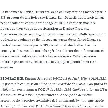
La Baronnesse Park s' illustrera, dans deux opérations menées par le
SIS au coeur du territoire soviétique: Rem Krassilnikov, ancien haut
responsable au contre-espionnage du KGB, évoque de manière
beaucoup trop vague la participation de Daphné Park aux
"opérations de parachutage d' agents dans la région Balte, quand cette
opération touchait a sa fin". Il est sans aucun doute fait référence a
l'entraînement, mené par le SIS, de nationalistes baltes. Ensuite
renvoyés chez eux, ils sont chargés de collecter des informations et
de mener des sabotages contre les soviétiques. Cette opération,
infiltrée par les services secrets soviétiques, prend fin en 1954
environ.
BIOGRAPHIE:
Daphné Margaret Sybil Desirée Park. Née le 01.09.1921.
En poste a la commission alliée pour l' Autriche de 1946 a 1948, puis a la
délégation britannique a l' OTAN de 1952 a 1954. Chef de station du SIS a
Moscou de 1954 a 1956, officiellement elle occupe de deuxième
secrétaire de la section consulaire de l' ambassade britannique. Après
Moscou, la Baronnesse Park officiellement 1ère secrétaire , en réalité