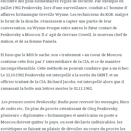
encontre des plus élémentaires règles de sécurité. Par exemple en
juillet 1962 Penkovsky, lors d'une surveillance, conduit a l 'homme d'
affaires britannique Greville Wynne. Les techniciens du KGB, malgré
le bruit de la douche, réussissent a capter une partie de leur
conversation, ou Wynne évoque entre autres le futur contact de
Penkovsky a Moscou: Il s' agit de Gervase Cowell, le nouveau chef de
station, et de sa femme Pamela.
Et bien que le MI6 le sache, son « traitement » au coeur de Moscou
continue cette fois par l' intermédiaire de la CIA, et ce de manière
incompréhensible. Cette méthode ne pouvait conduire que a un échec:
Le 22.10.1962 Penkovsky est interpellé a la sortie du GKNT, et un
officier traitant de la CIA, Richard Jacobs, est interpellé alors que il
ramassait la boîte aux lettres mortes le 02.11.1962.
Les preuves contre Penkovsky: Radio pour recevoir les messages, blocs
de codes etc..
En plus du procès retentissant de Oleg Penkovsky,
plusieurs « diplomates » britanniques et américains en poste a
Moscou doivent quitter le pays, ou sont déclarés indésirables, les
soviétiques se faisant un plaisir de dévoiler au cours du procès les