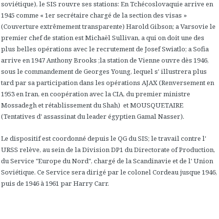
soviétique), le SIS rouvre ses stations: En Tchécoslovaquie arrive en
1945 comme « 1er secrétaire chargé de la section des visas »
(Couverture extrêmement transparente) Harold Gibson; a Varsovie le
premier chef de station est Michaël Sullivan, a qui on doit une des
plus belles opérations avec le recrutement de Josef Swiatlo; a Sofia
arrive en 1947 Anthony Brooks ;la station de Vienne ouvre dès 1946,
sous le commandement de Georges Young, lequel s' illustrera plus
tard par sa participation dans les opérations AJAX (Renversement en
1953 en Iran, en coopération avec la CIA, du premier ministre
Mossadegh et rétablissement du Shah) et MOUSQUETAIRE
(Tentatives d' assassinat du leader égyptien Gamal Nasser).
Le dispositif est coordonné depuis le QG du SIS; le travail contre l'
URSS relève, au sein de la Division DP1 du Directorate of Production,
du Service "Europe du Nord", chargé de la Scandinavie et de l' Union
Soviétique. Ce Service sera dirigé par le colonel Cordeau jusque 1946,
puis de 1946 à 1961 par Harry Carr.