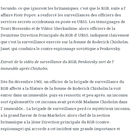
Secundo, ce que ignorent les britanniques, c'est que le KGB, suite a l'
affaire Piotr Popov, a renforcé les surveillances des officiers des
services secrets occidentaux en poste en URSS. Les témoignages de
Youri Nossenko et de Viktor Sherkashine, alors officiers de la
Deuxième Direction Principale du KGB d' URSS, indiquent clairement
que c'est la surveillance exercée sur la femme de Roderick Chisholm,
Janet, qui conduira le contre-espionnage soviétique a Penkovsky.
Extrait de la vidéo de surveillance du KGB, Penkovsky sort de l'
immeuble après Chisholm.
Dès fin décembre 1961, un officier de la brigade de surveillance du
KGB affecté a la filature de la femme de Roderick Chisholm la voit
entrer dans un immeuble, puis en ressortir, et peu après, un inconnu
sort également!Or cet inconnu avait précédé Madame Chisholm dans
l' immeuble... La brigade de surveillance perd ce mystérieux inconnu,
a la grand fureur de Ivan Markelov, alors chef de la section
britannique a la 2ème Direction principale du KGB (contre-
espionnage) qui accorde a cet incident une grande importance et