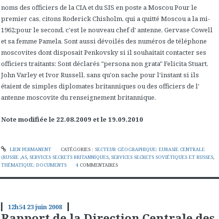
noms des officiers de la CIA et du SIS en poste a Moscou Pour le
premier cas, citons Roderick Chisholm, qui a quitté Moscou a la mi-
1962;pour le second, c'est le nouveau chef d' antenne, Gervase Cowell
et sa femme Pamela. Sont aussi dévoilés des numéros de téléphone
moscovites dont disposait Penkovsky si il souhaitait contacter ses
officiers traitants: Sont déclarés "persona non grata" Felicita Stuart,
John Varley et Ivor Russell, sans qu'on sache pour l'instant si ils
étaient de simples diplomates britanniques ou des officiers de l'
antenne moscovite du renseignement britannique.
Note modifiée le 22.08.2009 et le 19.09.2010
LIEN PERMANENT
CATÉGORIES :
SECTEUR GÉOGRAPHIQUE: EURASIE CENTRALE
(RUSSIE ,AS
,
SERVICES SECRETS BRITANNIQUES
,
SERVICES SECRETS SOVIÉTIQUES ET RUSSES
,
THÉMATIQUE: DOCUMENTS
4
COMMENTAIRES
12h54
23
juin 2008
Rapport de la Direction Centrale des