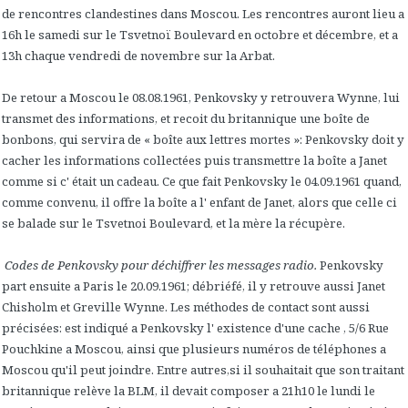
de rencontres clandestines dans Moscou. Les rencontres auront lieu a
16h le samedi sur le Tsvetnoï Boulevard en octobre et décembre, et a
13h chaque vendredi de novembre sur la Arbat.
De retour a Moscou le 08.08.1961, Penkovsky y retrouvera Wynne, lui
transmet des informations, et recoit du britannique une boîte de
bonbons, qui servira de « boîte aux lettres mortes »: Penkovsky doit y
cacher les informations collectées puis transmettre la boîte a Janet
comme si c' était un cadeau. Ce que fait Penkovsky le 04.09.1961 quand,
comme convenu, il offre la boîte a l' enfant de Janet, alors que celle ci
se balade sur le Tsvetnoi Boulevard, et la mère la récupère.
Codes de Penkovsky pour déchiffrer les messages radio.
Penkovsky
part ensuite a Paris le 20.09.1961; débriéfé, il y retrouve aussi Janet
Chisholm et Greville Wynne. Les méthodes de contact sont aussi
précisées: est indiqué a Penkovsky l' existence d'une cache , 5/6 Rue
Pouchkine a Moscou, ainsi que plusieurs numéros de téléphones a
Moscou qu'il peut joindre. Entre autres,si il souhaitait que son traitant
britannique relève la BLM, il devait composer a 21h10 le lundi le