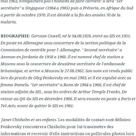
mai 1963, n'empêchera pas Chisholm de faire carrière: il sera "1er
secrétaire" a Singapour (1964 a 1965) puis a Prétoria, en Afrique du Sud
a partir de octobre 1970. Il est décédé a la fin des années 70 de la
malaria.
BIOGRAPHIE
:
Gervase Cowell, né le 04.08.1926, entré au SIS en 1951.
En poste en Allemagne sous couverture de la section politique de la
Commission de contrôle pour l' Allemagne. " Second secrétaire" a
Amman en Jordanie de 1958 a 1960. Il est nommé chef de station a
Moscou sous la couverture de deuxième secrétaire de l'ambassade
britannique, et arrive a Moscou le 27.08.1962. Son nom est rendu public
lors du procès de Oleg Penkovsky en mai 1963, et il est expulsé avec sa
femme Pamela. "1er secrétaire" a Bonn de 1964 a 1966, il est chef de
station adjoint du SIS , sous les ordres de Arthur Temple Franks. De
retour au QG du SIS en décembre 1966. Il sera ensuite en poste a Paris et
Tel-Aviv, avant de quitter le SIS en 1981.
Janet Chisholm et ses enfants.
Les modalités de contact sont définies:
Penkovsky rencontrera Chisholm pour lui transmettre des
informations et recevoir d'elle instructions ou pellicules photos lors