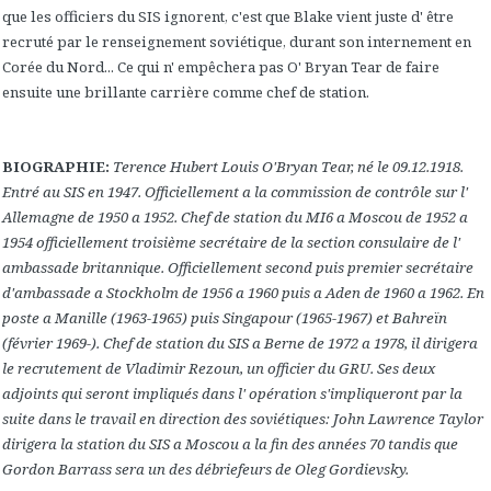
que les officiers du SIS ignorent, c'est que Blake vient juste d' être
recruté par le renseignement soviétique, durant son internement en
Corée du Nord... Ce qui n' empêchera pas O' Bryan Tear de faire
ensuite une brillante carrière comme chef de station.
BIOGRAPHIE:
Terence Hubert Louis O'Bryan Tear, né le 09.12.1918.
Entré au SIS en 1947. Officiellement a la commission de contrôle sur l'
Allemagne de 1950 a 1952. Chef de station du MI6 a Moscou de 1952 a
1954 officiellement troisième secrétaire de la section consulaire de l'
ambassade britannique. Officiellement second puis premier secrétaire
d'ambassade a Stockholm de 1956 a 1960 puis a Aden de 1960 a 1962. En
poste a Manille (1963-1965) puis Singapour (1965-1967) et Bahreïn
(février 1969-). Chef de station du SIS a Berne de 1972 a 1978, il dirigera
le recrutement de Vladimir Rezoun, un officier du GRU. Ses deux
adjoints qui seront impliqués dans l' opération s'impliqueront par la
suite dans le travail en direction des soviétiques: John Lawrence Taylor
dirigera la station du SIS a Moscou a la fin des années 70 tandis que
Gordon Barrass sera un des débriefeurs de Oleg Gordievsky.